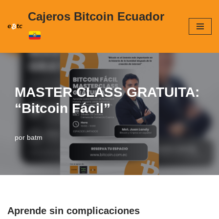
Cajeros Bitcoin Ecuador
Saltar
al
contenido
MASTER CLASS GRATUITA:
“Bitcoin Fácil”
por
batm
Aprende sin complicaciones